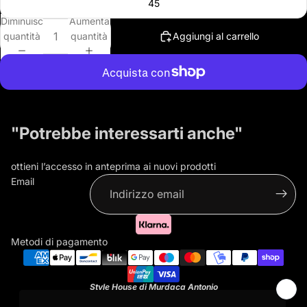
45
Diminuisci
Aumenta
quantità
quantità
Aggiungi al carrello
Altre opzioni di pagamento
Sneakers in pelle .
"Potrebbe interessarti anche"
ottieni l’accesso in anteprima ai nuovi prodotti
Email
Informativa sulla privacy
Informativa sui rimborsi
Metodi di pagamento
Termini e condizioni del servizio
Informativa sulle spedizioni
Style House di Murdaca Antonio
Recapiti
P.IVA 09589261214
Viale Colli Aminei 237, 80131 Napoli Campania,